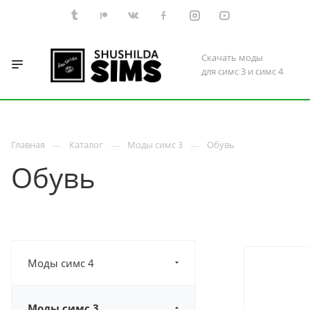
Скачать моды
для симс 3 и симс 4
Главная
Каталог
Моды симс 3
Обувь
Обувь
Моды симс 4
Моды симс 3