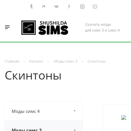
Скачать моды
для симс 3 и симс 4
Главная
Каталог
Моды симс 3
Скинтоны
Скинтоны
Моды симс 4
Моды симс 3