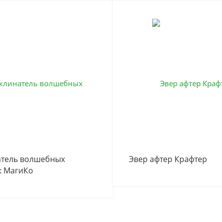
атель волшебных
Эвер афтер Крафтер
к МагиКо