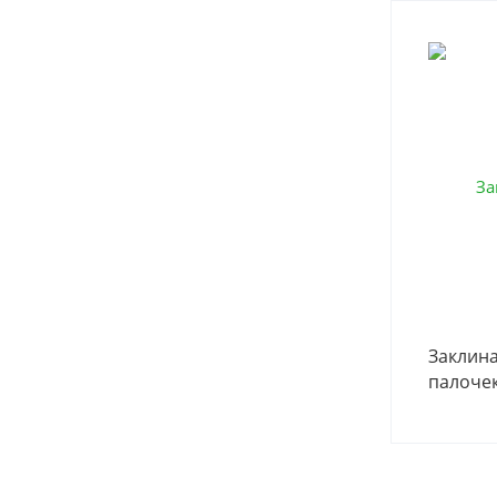
Заклин
палоче