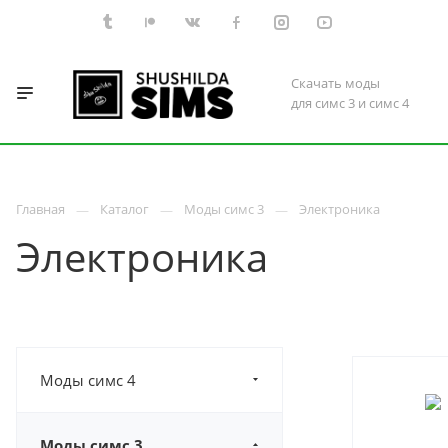
Скачать моды
для симс 3 и симс 4
Главная
Каталог
Моды симс 3
Электроника
Электроника
Моды симс 4
Моды симс 3