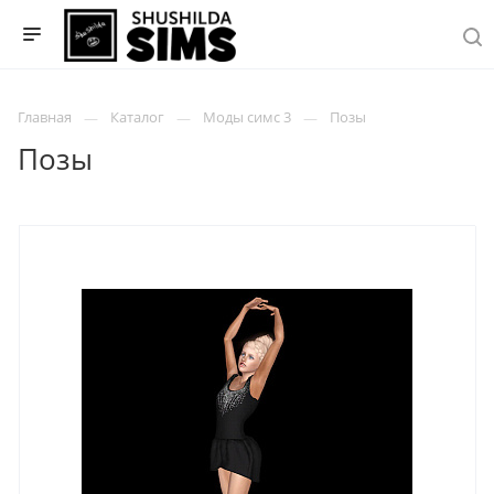
Главная
Каталог
Моды симс 3
Позы
Позы