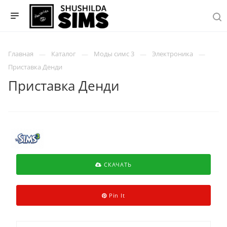
Главная
Каталог
Моды симс 3
Электроника
Приставка Денди
Приставка Денди
СКАЧАТЬ
Pin It