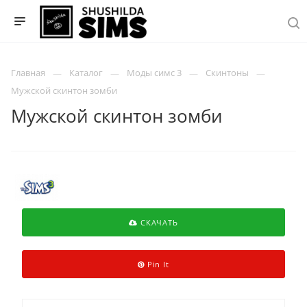
Главная
Каталог
Моды симс 3
Скинтоны
Мужской скинтон зомби
Мужской скинтон зомби
СКАЧАТЬ
Pin It