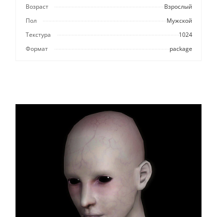
Возраст
Взрослый
Пол
Мужской
Текстура
1024
Формат
package