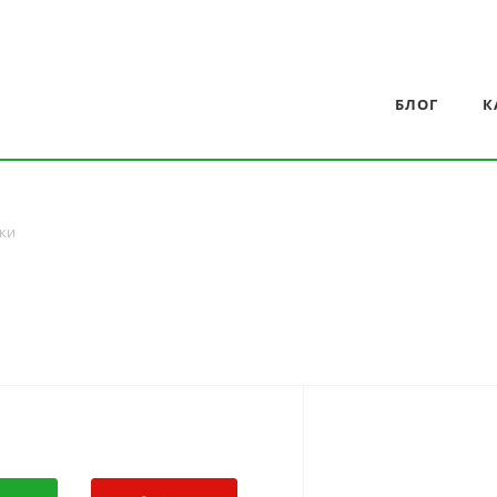
БЛОГ
К
ки