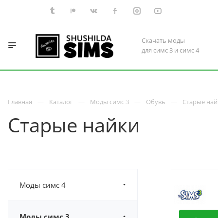
Скачать моды
для симс 3 и симс 4
Главная
Каталог
Моды симс 3
Обувь
Старые най
Старые найки
Моды симс 4
Моды симс 3