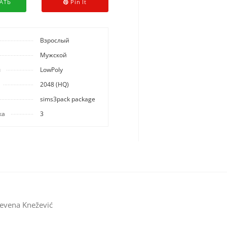
АТЬ
Pin It
Взрослый
Мужской
ы
LowPoly
2048 (HQ)
sims3pack package
ка
3
evena Knežević