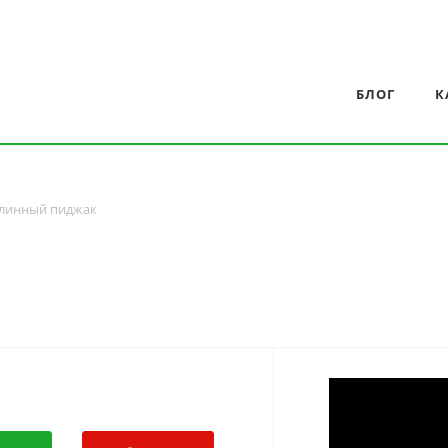
БЛОГ
К
линный пиджак