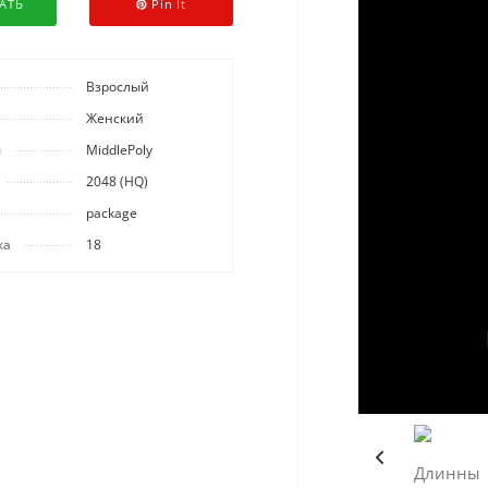
АТЬ
Pin It
Взрослый
Женский
ы
MiddlePoly
2048 (HQ)
package
ка
18