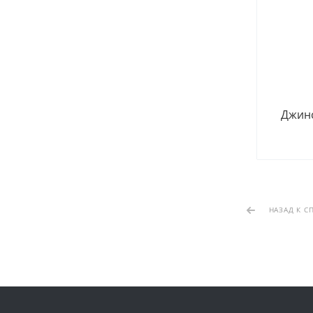
Джин
НАЗАД К С