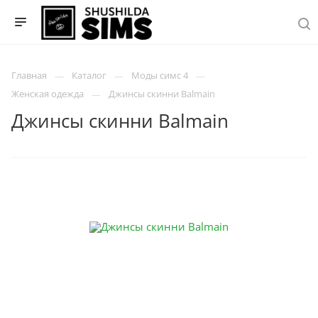
Главная
Каталог
Моды симс 4
Женская одежда
Джинсы скинни Balmain
Джинсы скинни Balmain