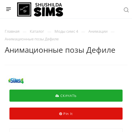
Главная
Каталог
Моды симс 4
Анимации
Анимационные позы Дефиле
Анимационные позы Дефиле
СКАЧАТЬ
Pin It