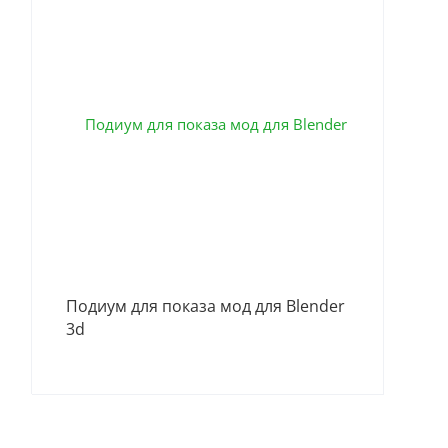
Ани
Подиум для показа мод для Blender
3d