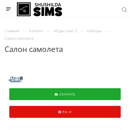
Главная
Каталог
Моды симс 3
Наборы
Салон самолета
Салон самолета
СКАЧАТЬ
Pin It