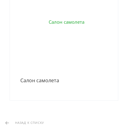
Сал
Салон самолета
НАЗАД К СПИСКУ