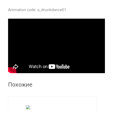
Animation code: a_drunkdance01
Похожие