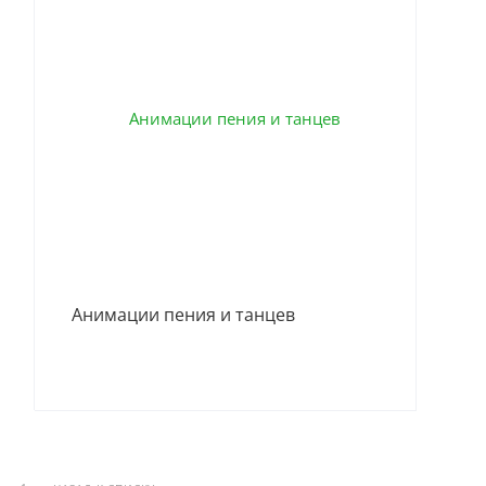
Ани
Анимации пения и танцев
The