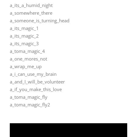
a_its_a_humid_night
a_somewhere_there
a_someone_is_turning_head
a_its_magic_1
a_its_magic_2
a_its_magic_3
a_toma_magic_4
a_one_mores_not
a_wrap_me_up
a_i_can_use_my_brain
a_and_I_will_be_volunteer
a_if_you_make_this_love
a_toma_magic_fly
a_toma_magic_fly2