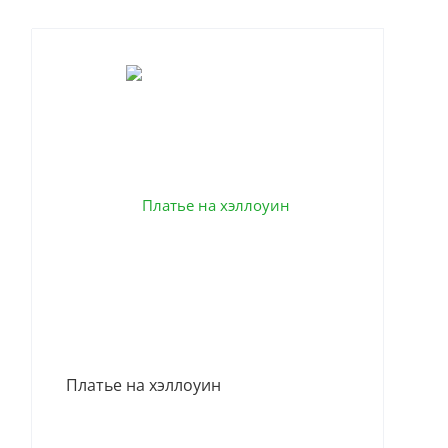
Одн
Платье на хэллоуин
пуг