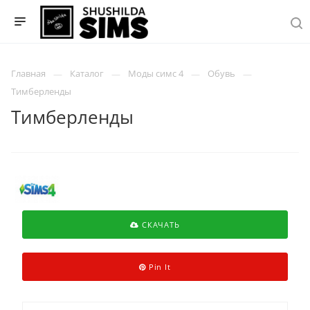
Главная
Каталог
Моды симс 4
Обувь
Тимберленды
Тимберленды
СКАЧАТЬ
Pin It