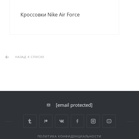
Кро
Кроссовки Nike Air Force
НАЗАД К СПИСКУ
[email protected]
ПОЛИТИКА КОНФИДЕНЦИАЛЬНОСТИ