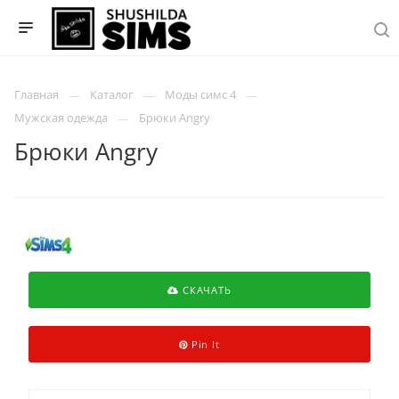
Главная
Каталог
Моды симс 4
Мужская одежда
Брюки Angry
Брюки Angry
СКАЧАТЬ
Pin It