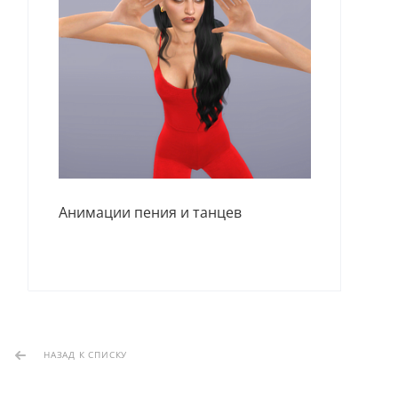
Пен
Анимации пения и танцев
Час
НАЗАД К СПИСКУ