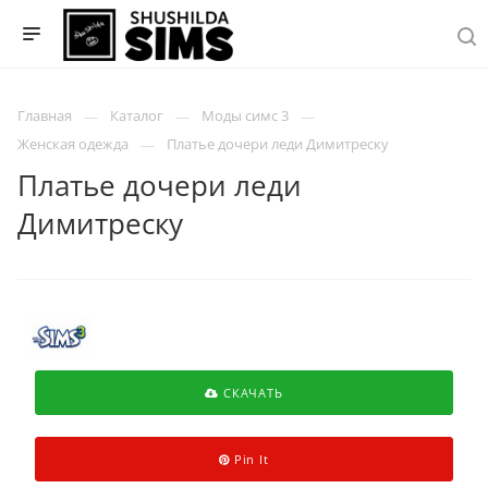
Главная
Каталог
Моды симс 3
Женская одежда
Платье дочери леди Димитреску
Платье дочери леди
Димитреску
СКАЧАТЬ
Pin It