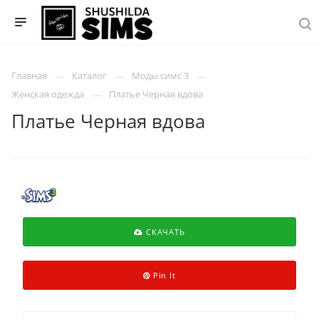
Главная
Каталог
Моды симс 3
Женская одежда
Платье Черная вдова
Платье Черная вдова
СКАЧАТЬ
Pin It