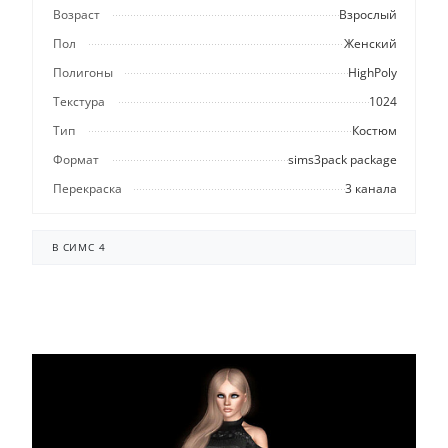
Возраст
Взрослый
Пол
Женский
Полигоны
HighPoly
Текстура
1024
Тип
Костюм
Формат
sims3pack package
Перекраска
3 канала
В СИМС 4