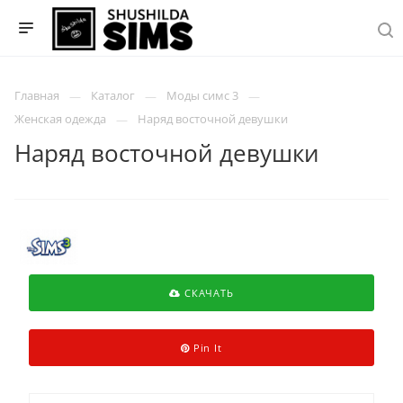
Главная
Каталог
Моды симс 3
Женская одежда
Наряд восточной девушки
Наряд восточной девушки
СКАЧАТЬ
Pin It