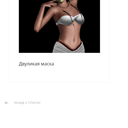
Зме
Двуликая маска
НАЗАД К СПИСКУ