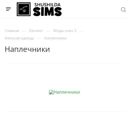
Главная
Каталог
Моды симс 3
Женская одежда
Наплечники
Наплечники