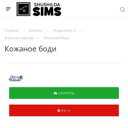
Главная
Каталог
Моды симс 3
Женская одежда
Кожаное боди
Кожаное боди
СКАЧАТЬ
Pin It