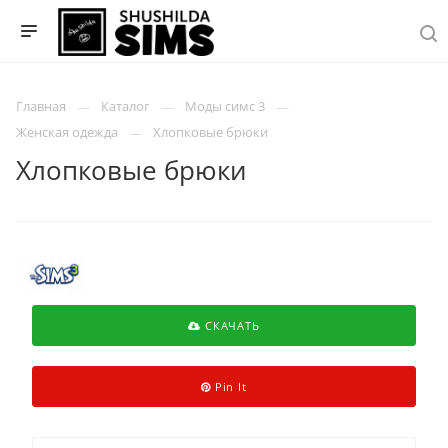
Главная
Каталог
Моды симс 3
Женская одежда
Хлопковые брюки
Хлопковые брюки
СКАЧАТЬ
Pin It