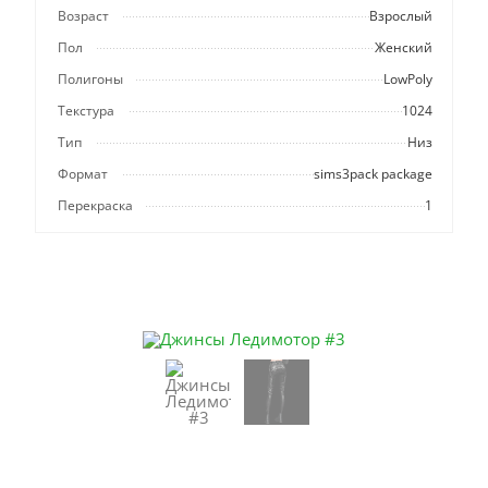
Возраст
Взрослый
Пол
Женский
Полигоны
LowPoly
Текстура
1024
Тип
Низ
Формат
sims3pack package
Перекраска
1