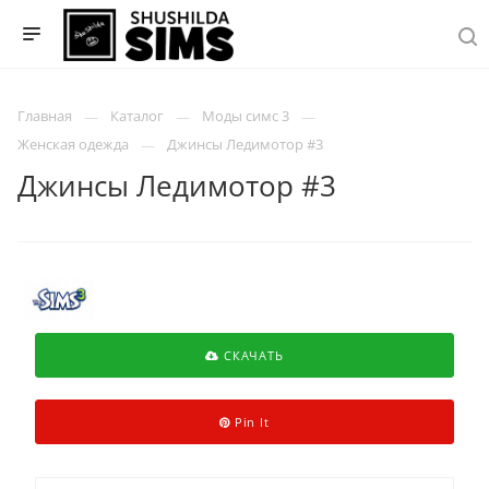
Главная
Каталог
Моды симс 3
Женская одежда
Джинсы Ледимотор #3
Джинсы Ледимотор #3
СКАЧАТЬ
Pin It