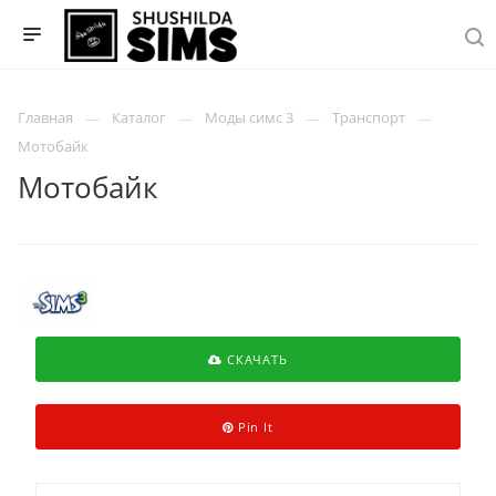
Главная
Каталог
Моды симс 3
Транспорт
Мотобайк
Мотобайк
СКАЧАТЬ
Pin It