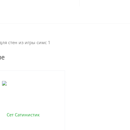
ля стен из игры симс 1
ие