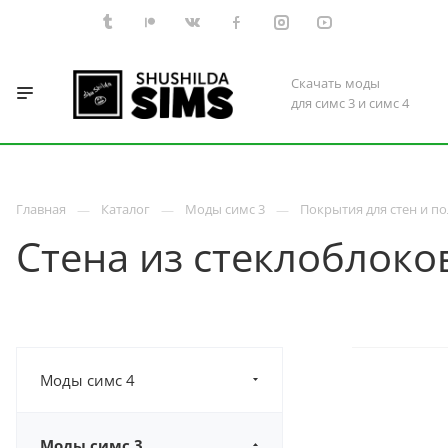
Скачать моды
для симс 3 и симс 4
Главная
Каталог
Моды симс 3
Покрытия для стен и п
Стена из стеклоблоко
Моды симс 4
Моды симс 3