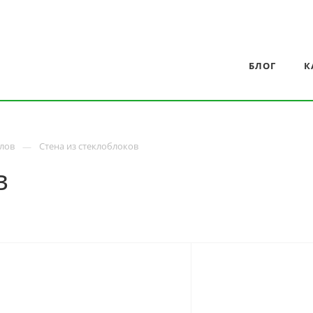
БЛОГ
К
олов
Стена из стеклоблоков
в