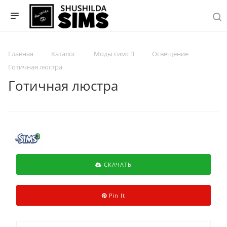
Главная
Каталог
Моды симс 3
Освещение
Готичная люстра
Готичная люстра
СКАЧАТЬ
Pin It