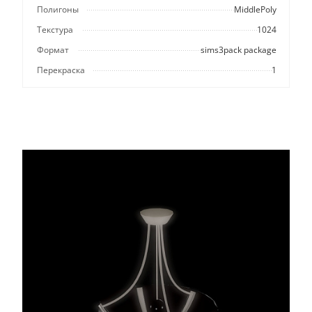
Полигоны
MiddlePoly
Текстура
1024
Формат
sims3pack package
Перекраска
1