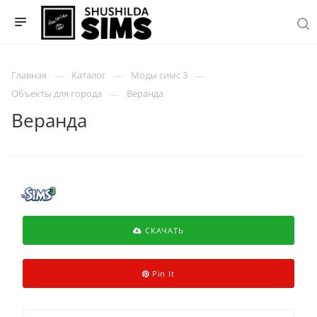
Главная
Каталог
Моды симс 3
Объекты для города
Веранда
Веранда
СКАЧАТЬ
Pin It