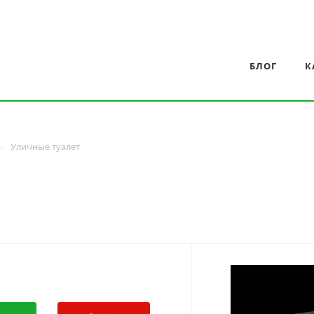
БЛОГ
К
Уличные туалет