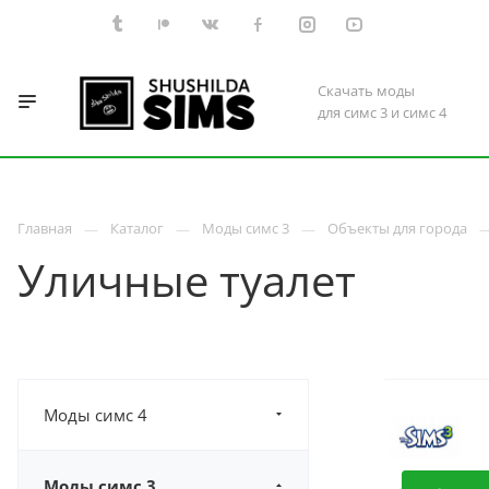
Скачать моды
для симс 3 и симс 4
Главная
Каталог
Моды симс 3
Объекты для города
Уличные туалет
Моды симс 4
Моды симс 3