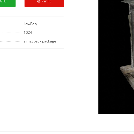
АТЬ
Pin It
ы
LowPoly
1024
sims3pack package