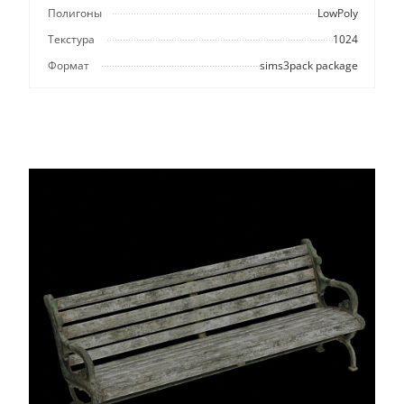
Полигоны
LowPoly
Текстура
1024
Формат
sims3pack package