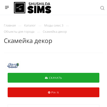
Главная
Каталог
Моды симс 3
Объекты для города
Скамейка декор
Скамейка декор
СКАЧАТЬ
Pin It