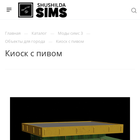
Главная
Каталог
Моды симс 3
Объекты для города
Киоск с пивом
Киоск с пивом