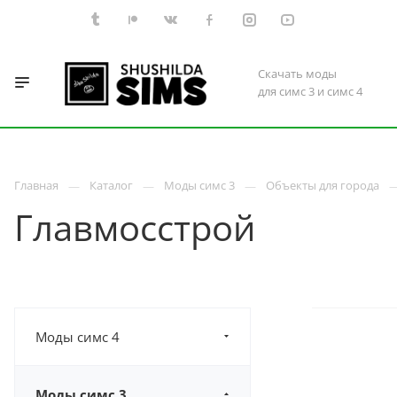
Скачать моды
для симс 3 и симс 4
Главная
Каталог
Моды симс 3
Объекты для города
Главмосстрой
Моды симс 4
Моды симс 3