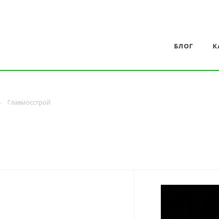
БЛОГ
К
Главмосстрой