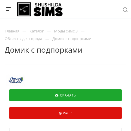
Главная
Каталог
Моды симс 3
Объекты для города
Домик с подпорками
Домик с подпорками
СКАЧАТЬ
Pin It