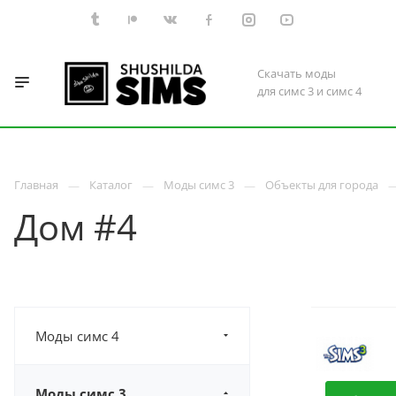
Скачать моды
для симс 3 и симс 4
Главная
Каталог
Моды симс 3
Объекты для города
Дом #4
Моды симс 4
Моды симс 3