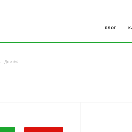
БЛОГ
К
Дом #4