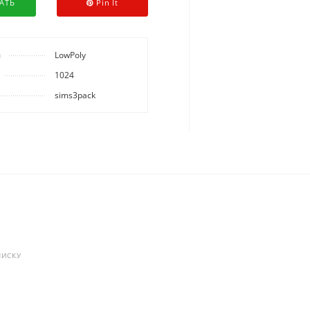
АТЬ
Pin It
ы
LowPoly
1024
sims3pack
ПИСКУ