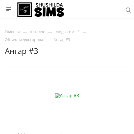
Главная
Каталог
Моды симс 3
Объекты для города
Ангар #3
Ангар #3