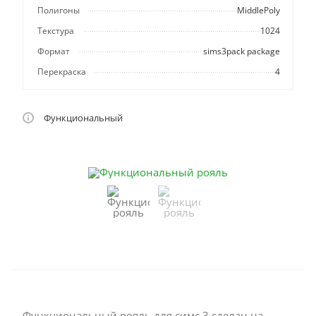
Полигоны
MiddlePoly
Текстура
1024
Формат
sims3pack package
Перекраска
4
Функциональный
Функциональный рояль для симс 3 сделан на