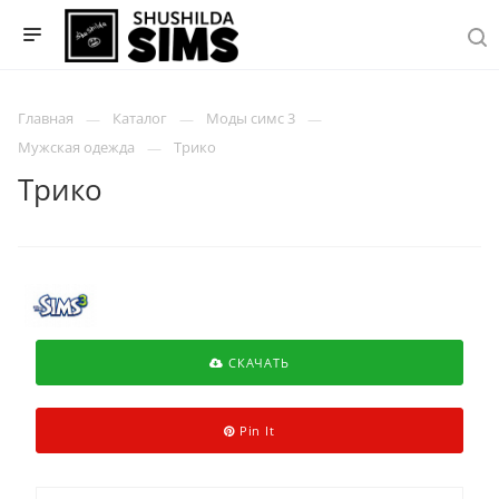
Главная
Каталог
Моды симс 3
Мужская одежда
Трико
Трико
СКАЧАТЬ
Pin It