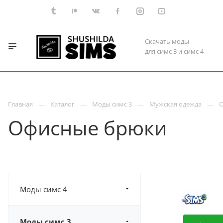
Скачать моды
для симс 3 и симс 4
Главная
Каталог
Моды симс 3
Мужская одежда
О
Офисные брюки
Моды симс 4
Моды симс 3