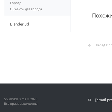
Города
Объекты для города
Похож
Blender 3d
НАЗАД К С
Shushilda sims © 2026
[email pr
Все права защищены.