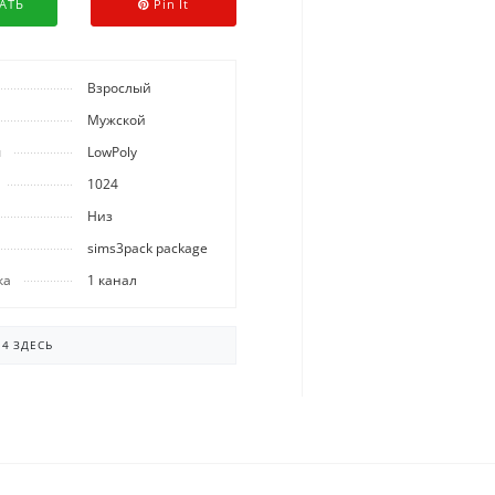
АТЬ
Pin It
Взрослый
Мужской
ы
LowPoly
1024
Низ
sims3pack package
ка
1 канал
 4 ЗДЕСЬ