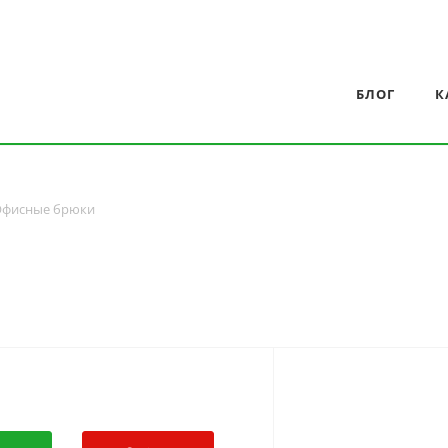
БЛОГ
К
фисные брюки