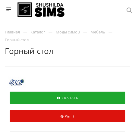
Главная
Каталог
Моды симс 3
Мебель
Горный стол
Горный стол
СКАЧАТЬ
Pin It