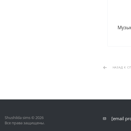
Музык
НАЗАД К С
Shushilda sims © 2026
[email pr
Все права защищены.