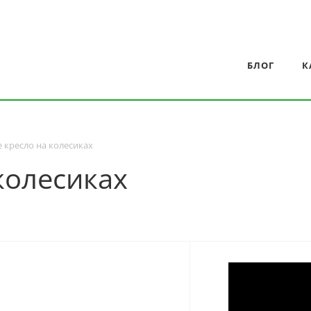
БЛОГ
К
 кресло на колесиках
колесиках