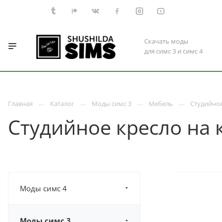
Скачать моды
для симс 3 и симс 4
Главная
Каталог
Моды симс 3
Мебель
Студийное
Студийное кресло на 
Моды симс 4
Моды симс 3