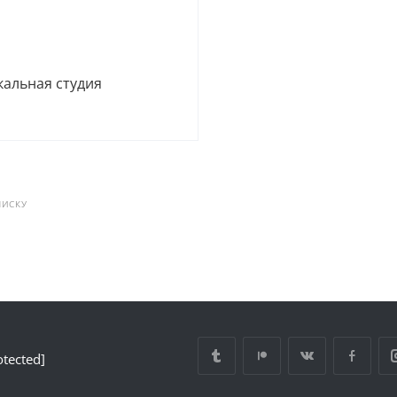
альная студия
ПИСКУ
otected]