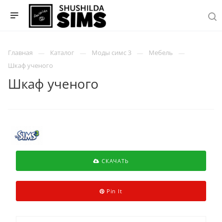
Главная
Каталог
Моды симс 3
Мебель
Шкаф ученого
Шкаф ученого
СКАЧАТЬ
Pin It