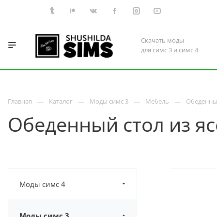
Скачать моды
для симс 3 и симс 4
Главная
Каталог
Моды симс 3
Мебель
Обеденный
Обеденный стол из я
Моды симс 4
Моды симс 3