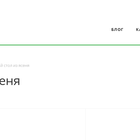
БЛОГ
К
 стол из ясеня
сеня