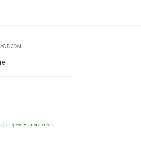
MADE.COM
ие