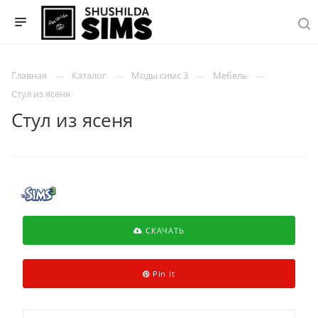
Главная
Каталог
Моды симс 3
Мебель
Стул из ясеня
Стул из ясеня
СКАЧАТЬ
Pin It