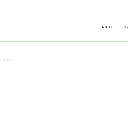
БЛОГ
К
химика