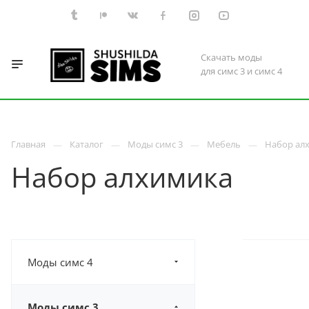
Скачать моды
для симс 3 и симс 4
Главная
Каталог
Моды симс 3
Мебель
Набор ал
Набор алхимика
Моды симс 4
Моды симс 3