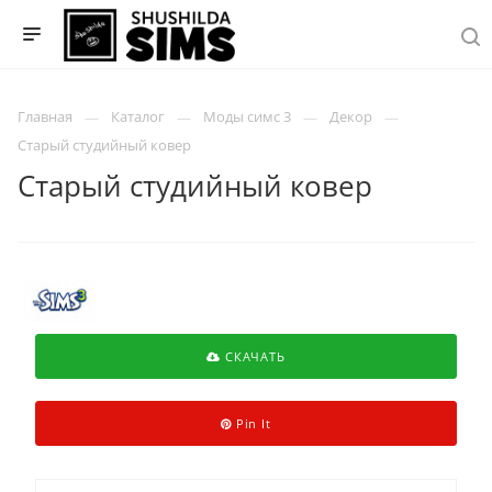
Главная
Каталог
Моды симс 3
Декор
Старый студийный ковер
Старый студийный ковер
СКАЧАТЬ
Pin It