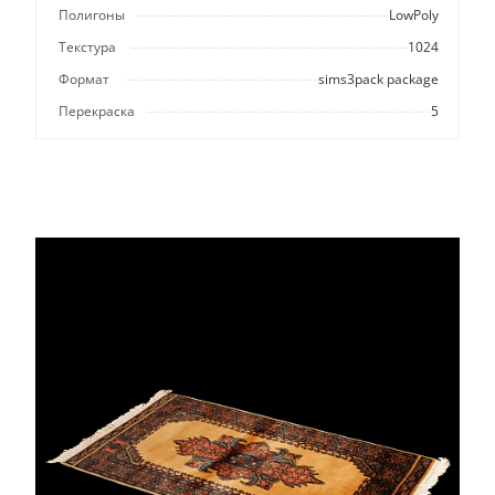
Полигоны
LowPoly
Текстура
1024
Формат
sims3pack package
Перекраска
5