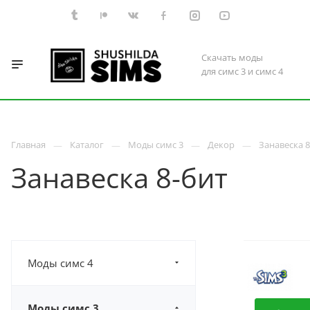
Скачать моды
для симс 3 и симс 4
Главная
Каталог
Моды симс 3
Декор
Занавеска 8
Занавеска 8-бит
Моды симс 4
Моды симс 3