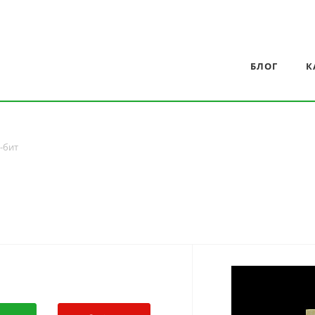
БЛОГ
К
-бит