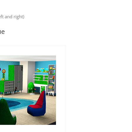
eft and right)
ие