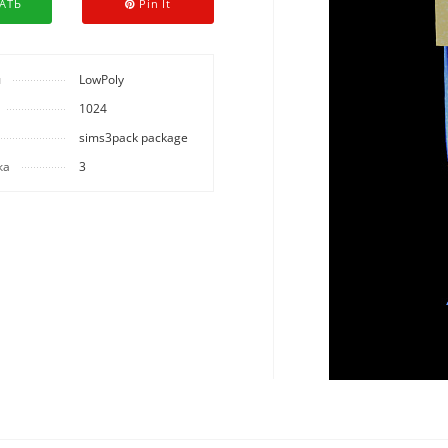
АТЬ
Pin It
ы
LowPoly
1024
sims3pack package
ка
3