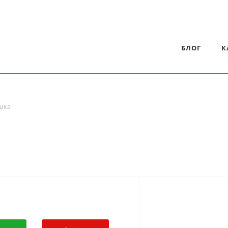
БЛОГ
К
шка