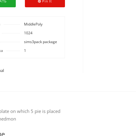
АТЬ
Pin It
ы
MiddlePoly
1024
sims3pack package
ка
1
al
plate on which 5 pie is placed
shedmon
ие