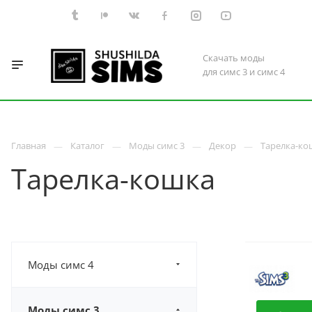
Скачать моды
для симс 3 и симс 4
Главная
Каталог
Моды симс 3
Декор
Тарелка-ко
Тарелка-кошка
Моды симс 4
Моды симс 3