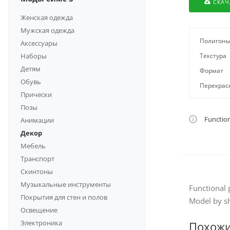
СКАЧ
Женская одежда
Мужская одежда
Полигон
Аксессуары
Наборы
Текстура
Детям
Формат
Обувь
Перекрас
Прически
Позы
Function
Анимации
Декор
Мебель
Транспорт
Скинтоны
Музыкальные инструменты
Functional 
Покрытия для стен и полов
Model by 
Освещение
Электроника
Похож