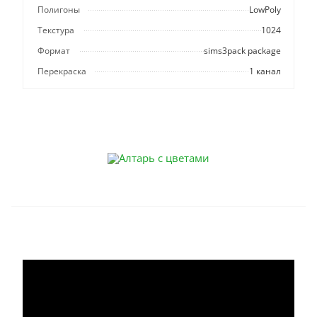
Полигоны
LowPoly
Текстура
1024
Формат
sims3pack package
Перекраска
1 канал