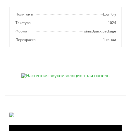
Полигоны
LowPoly
Текстура
1024
Формат
sims3pack package
Перекраска
1 канал