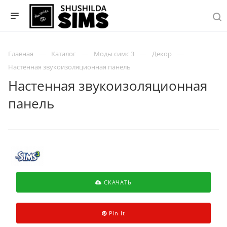
Главная
Каталог
Моды симс 3
Декор
Настенная звукоизоляционная панель
Настенная звукоизоляционная
панель
СКАЧАТЬ
Pin It