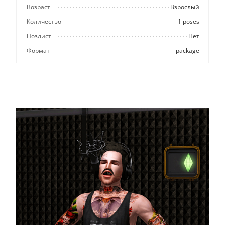
Возраст
Взрослый
Количество
1 poses
Позлист
Нет
Формат
package